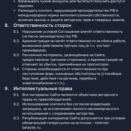
Взламывать чужие аккаунты или пытаться получить доступ к
паролям.
Размещать контент, нарушающий законодательство РФ и
международные нормы интеллектуальной собственности,
включая законы о защите авторских прав и товарных знаков.
Ответственность сторон
Нарушение условий Соглашения влечёт ответственность
согласно законодательству РФ.
Администрация не несёт ответственности за сбои в работе,
вызванные действиями третьих лиц (в т.ч. хостинг-
провайдеров).
Рекламные материалы, размещённые на Сайте,
предоставлены третьими сторонами, и Администрация не
отвечает за убытки, причинённые их просмотром.
Стороны освобождаются от ответственности при
наступлении форс-мажорных обстоятельств (стихийные
бедствия, действия госорганов, перебои в
энергоснабжении и т.п.).
Интеллектуальные права
Все материалы Сайта являются объектами авторского
права их правообладателей.
Использование контента без согласия владельцев
запрещено, за исключением личного некоммерческого
использования с сохранением авторства.
Републикация материалов Сайта допускается при условии
обязательной гиперссылки на источник – internet-
bataysk.ru.