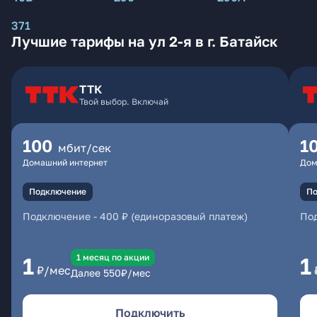
371
Лучшие тарифы на ул 2-я в г. Батайск
ТТК
Твой выбор. Включай
100
1
мбит/сек
Домашний интернет
Дом
Подключение
По
Подключение
-
400 ₽ (единоразовый платеж)
По
1 месяц по акции
1
1
₽/мес
Далее
550
₽/мес
Подключить