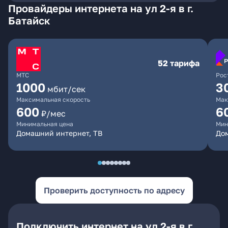
Провайдеры интернета на ул 2-я в г.
Батайск
52 тарифа
МТС
Рос
1000
3
мбит/сек
Максимальная скорость
Мак
600
6
₽/мес
Минимальная цена
Мин
Домашний интернет, ТВ
Дом
Проверить доступность по адресу
Подключить интернет на ул 2-я в г.