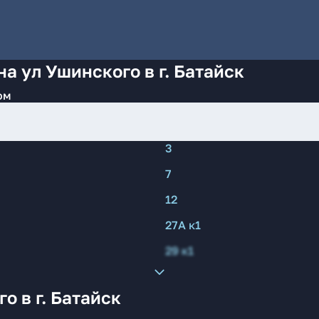
а ул Ушинского в г. Батайск
ом
3
7
12
27А к1
29 к1
о в г. Батайск