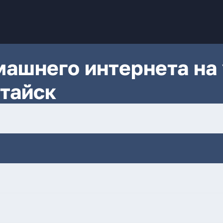
ашнего интернета на 
атайск