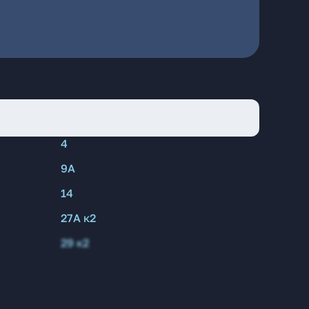
4
9А
14
27А к2
29 к2