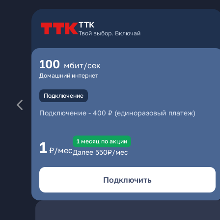
ТТК
Твой выбор. Включай
100
мбит/сек
Домашний интернет
Подключение
Подключение
-
400 ₽ (единоразовый платеж)
1 месяц по акции
1
₽/мес
Далее
550
₽/мес
Подключить