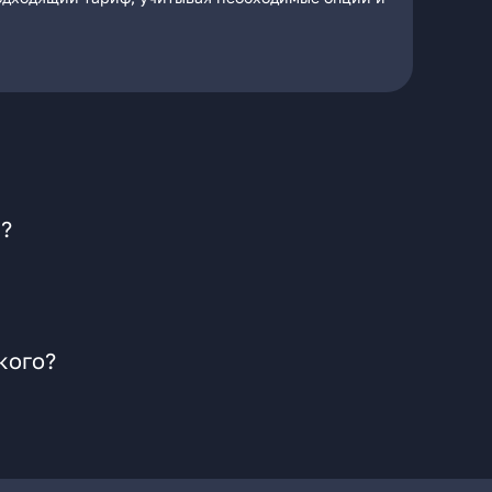
к?
кого?