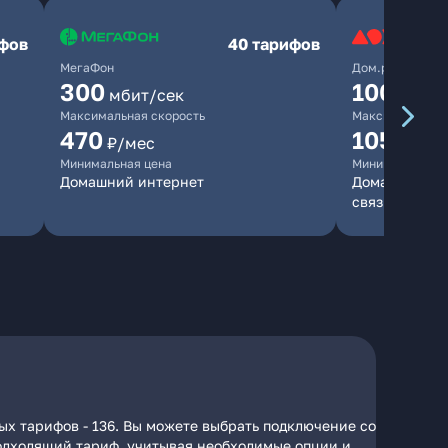
ифов
40 тарифов
МегаФон
Дом.ру
300
1000
мбит/сек
мби
Максимальная скорость
Максимальная 
470
1050
₽/мес
₽/м
Минимальная цена
Минимальная ц
Домашний интернет
Домашний инт
связь
ых тарифов - 136. Вы можете выбрать подключение со
 подходящий тариф, учитывая необходимые опции и