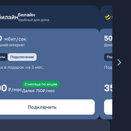
билайн
Удобный для дома
0
500
мбит/сек
мбит
шний интернет
Домашний инте
али
Подключение
Подключение
а в подарок на 3 мес.
Подключени
2 месяцa по акции
00
350
₽/мес
₽/м
Далее
750
₽/мес
Подключить