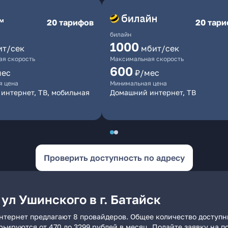
20 тарифов
20 тар
билайн
1000
ит/сек
мбит/сек
я скорость
Максимальная скорость
600
мес
₽/мес
я цена
Минимальная цена
интернет, ТВ, мобильная
Домашний интернет, ТВ
Проверить доступность по адресу
ул Ушинского в г. Батайск
 интернет предлагают 8 провайдеров. Общее количество доступн
арьируются от 470 до 3299 рублей в месяц. Подайте заявку на