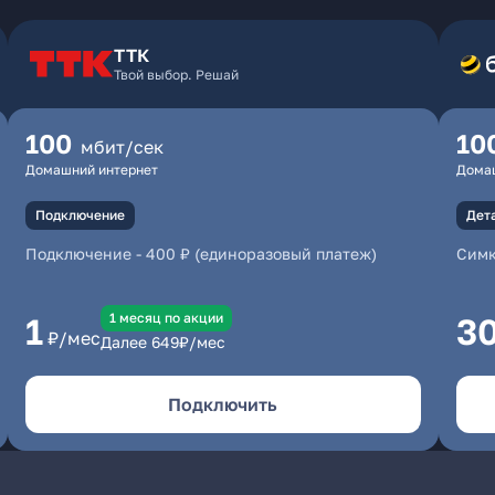
ТТК
Твой выбор. Решай
100
10
мбит/сек
Домашний интернет
Дома
Подключение
Дет
Подключение
-
400 ₽ (единоразовый платеж)
Симк
1 месяц по акции
1
3
₽/мес
Далее
649
₽/мес
Подключить