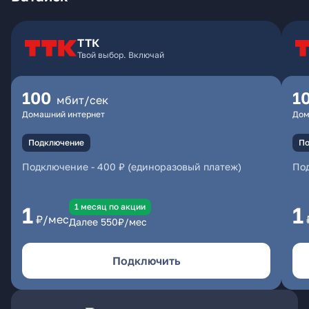
ТТК
Твой выбор. Включай
100
1
мбит/сек
Домашний интернет
Дом
Подключение
По
Подключение
-
400 ₽ (единоразовый платеж)
По
1 месяц по акции
1
1
₽/мес
Далее
550
₽/мес
Подключить