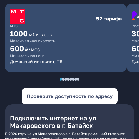
52 тарифа
МТС
Рос
1000
3
мбит/сек
Максимальная скорость
Мак
600
6
₽/мес
Минимальная цена
Мин
Домашний интернет, ТВ
Дом
Проверить доступность по адресу
Подключить интернет на ул
Макаровского в г. Батайск
В 2026 году на ул Макаровского в г. Батайск домашний интернет
предлагают 3 провайдера. Общее количество доступных тарифов -