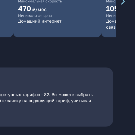
Максимальная скорость
Максимальная 
470
1050
₽/мес
₽/м
Минимальная цена
Минимальная ц
Домашний интернет
Домашний инт
связь
доступных тарифов - 82. Вы можете выбрать
йте заявку на подходящий тариф, учитывая