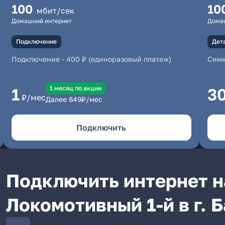
100
10
мбит/сек
Домашний интернет
Дома
Подключение
Дет
Подключение
-
400 ₽ (единоразовый платеж)
Симк
1 месяц по акции
1
3
₽/мес
Далее
649
₽/мес
Подключить
Подключить интернет н
Локомотивный 1-й в г. 