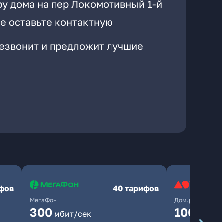
ру дома на пер Локомотивный 1-й
е оставьте контактную
резвонит и предложит лучшие
ифов
40 тарифов
МегаФон
Дом.ру
300
1000
мбит/сек
мби