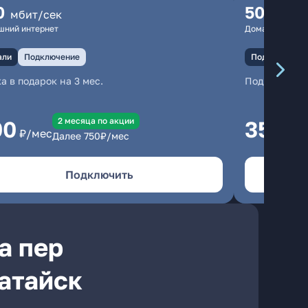
0
500
мбит/сек
мбит
шний интернет
Домашний инте
али
Подключение
Подключение
а в подарок на 3 мес.
Подключени
2 месяцa по акции
00
350
₽/мес
₽/м
Далее
750
₽/мес
Подключить
а пер
Батайск