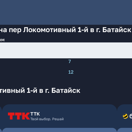
а пер Локомотивный 1-й в г. Батайск
ом
7
12
ивный 1-й в г. Батайск
ТТК
Твой выбор. Решай