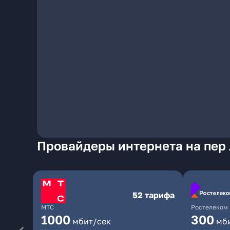
Провайдеры интернета на пер 
52 тарифа
МТС
Ростелеком
1000
300
мбит/сек
мб