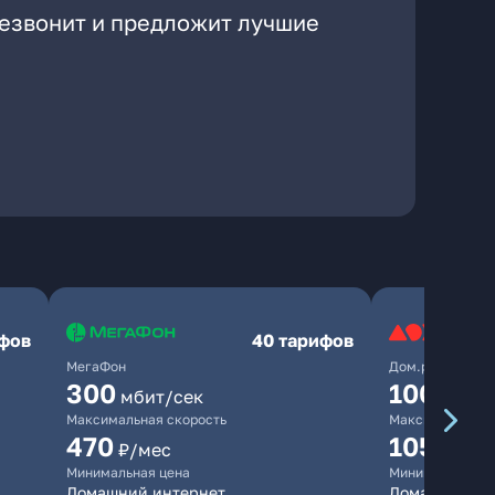
резвонит и предложит лучшие
ифов
40 тарифов
МегаФон
Дом.ру
300
1000
мбит/сек
мби
Максимальная скорость
Максимальная 
470
1050
₽/мес
₽/м
Минимальная цена
Минимальная ц
Домашний интернет
Домашний инт