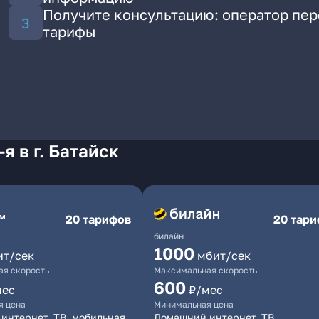
Получите консультацию: оператор пе
тарифы
я в г. Батайск
20 тарифов
20 тар
билайн
1000
ит/сек
мбит/сек
я скорость
Максимальная скорость
600
мес
₽/мес
я цена
Минимальная цена
интернет, ТВ, мобильная
Домашний интернет, ТВ