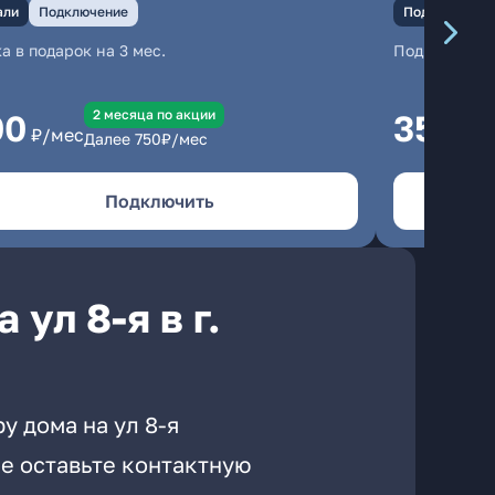
али
Подключение
Подключение
а в подарок на 3 мес.
Подключени
2 месяцa по акции
00
350
₽/мес
₽/м
Далее
750
₽/мес
Подключить
ул 8-я в г.
у дома на ул 8-я
е оставьте контактную