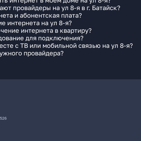
ь интернет в моем доме на ул 8-я?
ют провайдеры на ул 8-я в г. Батайск?
ета и абонентская плата?
е интернета на ул 8-я?
чение интернета в квартиру?
удование для подключения?
сте с ТВ или мобильной связью на ул 8-я?
нужного провайдера?
7526