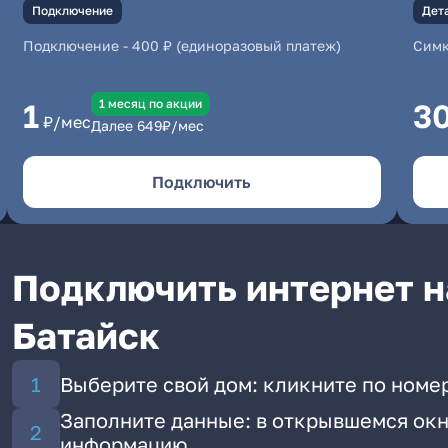
Подключение
Дет
Подключение
-
400 ₽ (единоразовый платеж)
Симк
1 месяц по акции
1
3
₽/мес
Далее
649
₽/мес
Подключить
Подключить интернет на 
Батайск
Выберите свой дом: кликните по номер
Заполните данные: в открывшемся окн
информацию