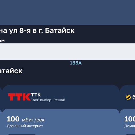
 ул 8-я в г. Батайск
ом
186А
атайск
ТТК
Твой выбор. Решай
100
10
мбит/сек
Домашний интернет
Дома