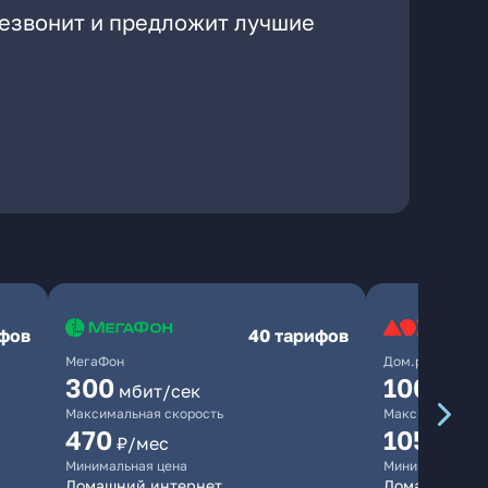
резвонит и предложит лучшие
ифов
40 тарифов
МегаФон
Дом.ру
300
1000
мбит/сек
мби
Максимальная скорость
Максимальная 
470
1050
₽/мес
₽/м
Минимальная цена
Минимальная ц
Домашний интернет
Домашний инт