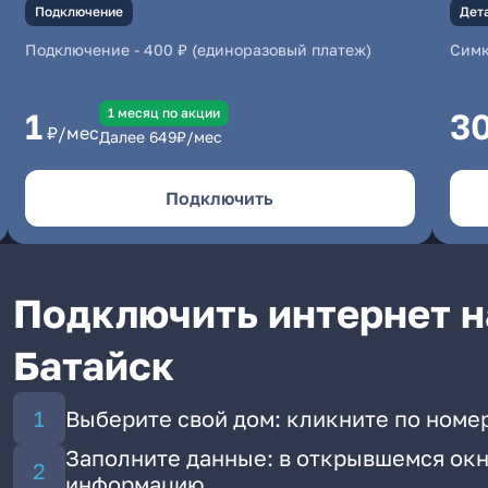
Подключение
Дет
Подключение
-
400 ₽ (единоразовый платеж)
Симк
1 месяц по акции
1
3
₽/мес
Далее
649
₽/мес
Подключить
Подключить интернет на
Батайск
Выберите свой дом: кликните по номер
Заполните данные: в открывшемся окн
информацию